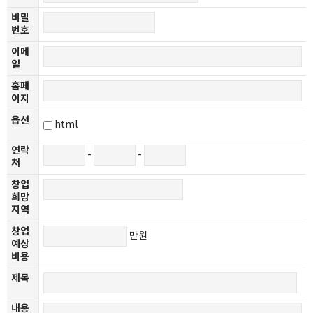
비밀
번호
이메
일
홈페
이지
옵션
html
연락
-
-
처
창업
희망
지역
창업
만원
예상
비용
제목
내용