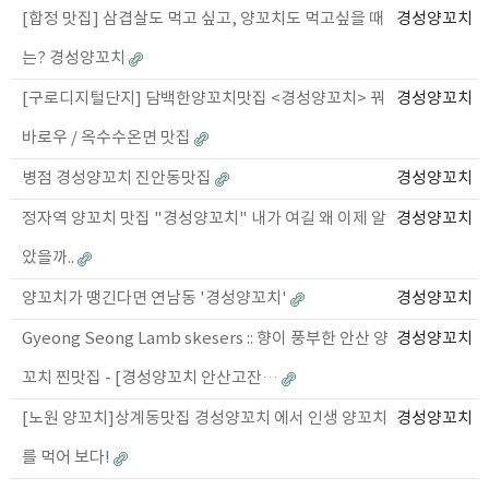
[합정 맛집] 삼겹살도 먹고 싶고, 양꼬치도 먹고싶을 때
경성양꼬치
는? 경성양꼬치
[구로디지털단지] 담백한양꼬치맛집 <경성양꼬치> 꿔
경성양꼬치
바로우 / 옥수수온면 맛집
병점 경성양꼬치 진안동맛집
경성양꼬치
정자역 양꼬치 맛집 "경성양꼬치" 내가 여길 왜 이제 알
경성양꼬치
았을까..
양꼬치가 땡긴다면 연남동 '경성양꼬치'
경성양꼬치
Gyeong Seong Lamb skesers :: 향이 풍부한 안산 양
경성양꼬치
꼬치 찐맛집 - [경성양꼬치 안산고잔…
[노원 양꼬치]상계동맛집 경성양꼬치 에서 인생 양꼬치
경성양꼬치
를 먹어 보다!