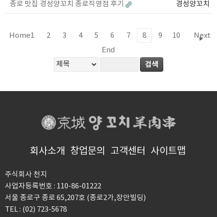
종로 맛집 경성양꼬치 종로직영점 후기
경성양꼬치
Home
1
2
3
4
5
6
7
8
9
10
Next
End
회사소개
창업문의
고객센터
사이트맵
주식회사 천지
사업자등록번호 : 110-86-01222
서울 종로구 종로 65,207호 (종로2가,장안빌딩)
TEL : (02) 723-5678