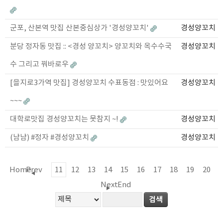
군포, 산본역 맛집 산본중심상가 '경성양꼬치'
경성양꼬치
분당 정자동 맛집 :: <경성 양꼬치> 양꼬치와 옥수수국
경성양꼬치
수 그리고 꿔바로우
[을지로3가역 맛집] 경성양꼬치 수표동점 : 맛있어요
경성양꼬치
~~~
대학로맛집 경성양꼬치는 못참지 ~!
경성양꼬치
(냠냠) #정자 #경성양꼬치
경성양꼬치
Home
Prev
11
12
13
14
15
16
17
18
19
20
Next
End