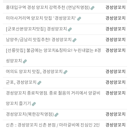
홍대입구역 경성 양꼬치 강력추천 (연남직영점)
경성양꼬치
미아사거리역 양꼬치 맛집 '경성양꼬치'
경성양꼬치
[군포산본양꼬치맛집] 경성양꼬치
경성양꼬치
남양주/금남리 맛집추천! 경성양꼬치
경성양꼬치
[선릉맛집] 불금에는 양꼬치&칭따오! 누린내없는 #경
경성양꼬치
성양꼬치
여의도 양꼬치 맛집, 경성양꼬치
경성양꼬치
군포, 경성양꼬치
경성양꼬치
경성양꼬치 종로직영점. 종로 젊음의 거리에서 양갈비
경성양꼬치
양꼬치 즐기기
경성양꼬치(북한강직영점)
경성양꼬치
신촌 :: 경성양꼬치 신촌 본점 / 마라갈비에 진심인 2인
경성양꼬치