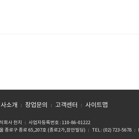
회사소개
창업문의
고객센터
사이트맵
식회사 천지
사업자등록번호 : 110-86-01222
울 종로구 종로 65,207호 (종로2가,장안빌딩)
TEL : (02) 723-5678