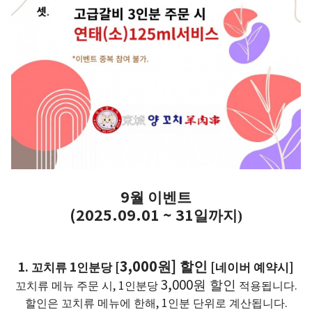
9
월 이벤트
(2025.09.01 ~ 31
일까지)
3,000
원
]
할인
1.
1
[
[
]
꼬치류
인분당
네이버 예약시
원 할인
3,000
꼬치류 메뉴 주문 시
, 1
인분당
적용됩니다
.
할인은 꼬치류 메뉴에 한해
, 1
인분 단위로 계산됩니다
.