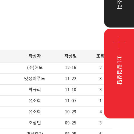
작성자
작성일
조회
1:1 창업상담
(주)해모
12-16
2
맛쟁이푸드
11-22
3
박규리
11-10
3
유소희
11-07
1
유소희
10-29
4
조상민
09-25
3