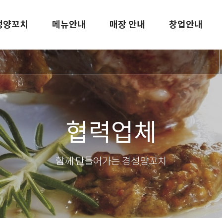
성양꼬치
메뉴안내
매장 안내
창업안내
협력업체
함께 만들어가는 경성양꼬치