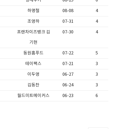
명세주가
08-25
6
하명철
08-08
4
조영하
07-31
4
프랜차이즈뱅크 김
07-30
4
기현
동원홈푸드
07-22
5
테이팩스
07-21
3
이두영
06-27
3
김동찬
06-24
3
월드미트메이커스
06-23
6