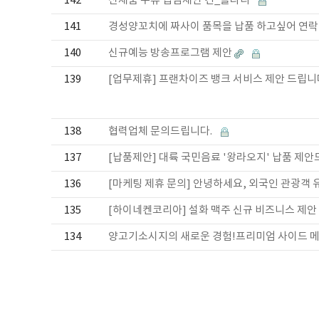
142
신제품 주류 입점제안 건_블라디
141
경성양꼬치에 짜사이 품목을 납품 하고싶어 연락
140
신규예능 방송프로그램 제안
139
[업무제휴] 프랜차이즈 뱅크 서비스 제안 드립니
138
협력업체 문의드립니다.
137
[납품제안] 대륙 국민음료 '왕라오지' 납품 제
136
[마케팅 제휴 문의] 안녕하세요, 외국인 관광객 
135
[하이네켄코리아] 설화 맥주 신규 비즈니스 제안
134
양고기소시지의 새로운 경험!프리미엄 사이드 